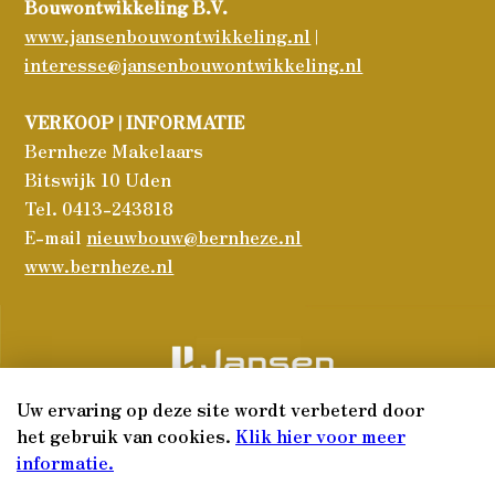
Bouwontwikkeling B.V.
www.jansenbouwontwikkeling.nl
|
interesse@jansenbouwontwikkeling.nl
VERKOOP | INFORMATIE
Bernheze Makelaars
Bitswijk 10 Uden
Tel. 0413-243818
E-mail
nieuwbouw@bernheze.nl
www.bernheze.nl
Uw ervaring op deze site wordt verbeterd door
het gebruik van cookies.
Klik hier voor meer
Copyright 2026 Kamersche Hoef
informatie.
Disclaimer & privacyverklaring